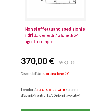
spedizioni e
Non si effettuano spedizioni e
Non si effet
lunedì 24
ritiri
da venerdì 7 a lunedì 24
ritiri
da vener
agosto compresi.
agosto comp
370,00 €
698,00 €
Disponibilità:
su ordinazione
su ordinazione
I prodotti
saranno
disponibili entro 15/20 giorni lavorativi.