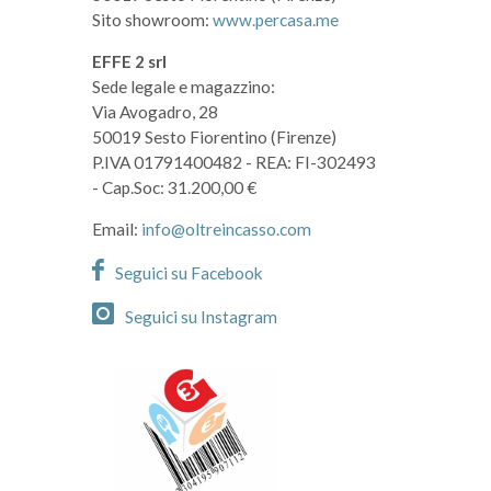
Sito showroom:
www.percasa.me
EFFE 2 srl
Sede legale e magazzino:
Via Avogadro, 28
50019 Sesto Fiorentino (Firenze)
P.IVA 01791400482
- REA: FI-302493
- Cap.Soc: 31.200,00 €
Email:
info@oltreincasso.com
Seguici su Facebook
Seguici su Instagram