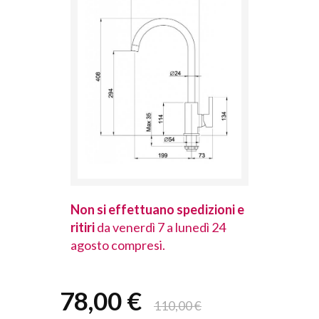
spedizioni e
Non si effettuano spedizioni e
Non si effet
lunedì 24
ritiri
da venerdì 7 a lunedì 24
ritiri
da vener
agosto compresi.
agosto comp
78,00 €
110,00 €