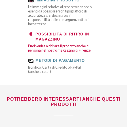
IMMAGINI PRODOTTO
Le immagini relative al prodotto non sono
esenti da possibili errori tipografici o di
accuratezza, si declina ogni
responsabilità dalle conseguenze di tali
inesattezze.
POSSIBILITÀ DI RITIRO IN
MAGAZZINO
Puoi venire a ritirare il prodotto anche di
persona nel nostro magazzino di Firenze.
METODI DI PAGAMENTO
Bonifico, Carta di Credito o PayPal
(anche a rate!)
POTREBBERO INTERESSARTI ANCHE QUESTI
PRODOTTI