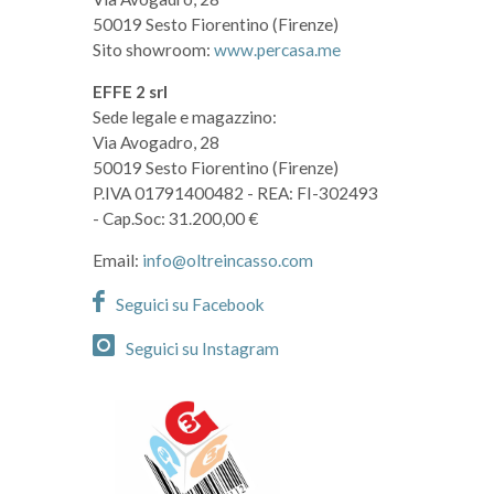
50019 Sesto Fiorentino (Firenze)
Sito showroom:
www.percasa.me
EFFE 2 srl
Sede legale e magazzino:
Via Avogadro, 28
50019 Sesto Fiorentino (Firenze)
P.IVA 01791400482
- REA: FI-302493
- Cap.Soc: 31.200,00 €
Email:
info@oltreincasso.com
Seguici su Facebook
Seguici su Instagram