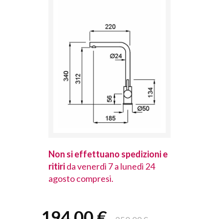
spedizioni e
Non si effettuano spedizioni e
Non si effet
lunedì 24
ritiri
da venerdì 7 a lunedì 24
ritiri
da vener
agosto compresi.
agosto comp
194,00 €