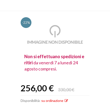
-22%
spedizioni e
Non si effettuano spedizioni e
Non si effet
lunedì 24
ritiri
da venerdì 7 a lunedì 24
ritiri
da vener
agosto compresi.
agosto comp
256,00 €
330,00 €
Disponibilità:
su ordinazione