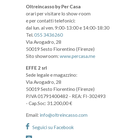
Oltreincasso by Per Casa
orari per visitare lo show-room
e per contatti telefonici:
dal lun. al ven. 9:00-13:00 e 14:00-18:30
Tel.
055 3436260
Via Avogadro, 28
50019 Sesto Fiorentino (Firenze)
Sito showroom:
www.percasa.me
EFFE 2 srl
Sede legale e magazzino:
Via Avogadro, 28
50019 Sesto Fiorentino (Firenze)
P.IVA 01791400482
- REA: FI-302493
- Cap.Soc: 31.200,00 €
Email:
info@oltreincasso.com
Seguici su Facebook