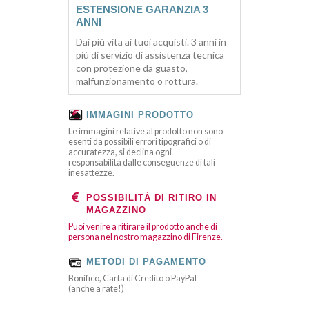
ESTENSIONE GARANZIA 3
ANNI
Dai più vita ai tuoi acquisti. 3 anni in
più di servizio di assistenza tecnica
con protezione da guasto,
malfunzionamento o rottura.
IMMAGINI PRODOTTO
Le immagini relative al prodotto non sono
esenti da possibili errori tipografici o di
accuratezza, si declina ogni
responsabilità dalle conseguenze di tali
inesattezze.
POSSIBILITÀ DI RITIRO IN
MAGAZZINO
Puoi venire a ritirare il prodotto anche di
persona nel nostro magazzino di Firenze.
METODI DI PAGAMENTO
Bonifico, Carta di Credito o PayPal
(anche a rate!)