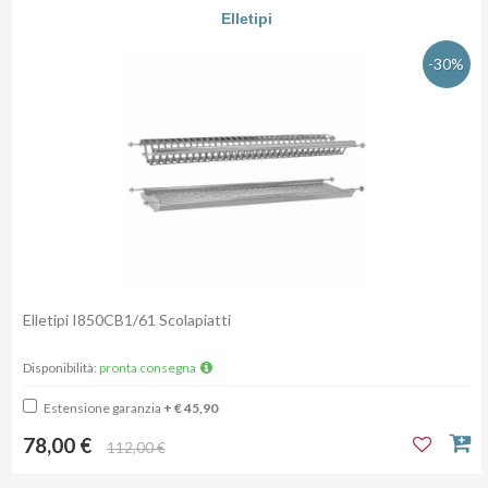
Elletipi
-30%
Elletipi I850CB1/61 Scolapiatti
Disponibilità:
pronta consegna
Estensione garanzia
+ € 45,90
78,00 €
112,00 €