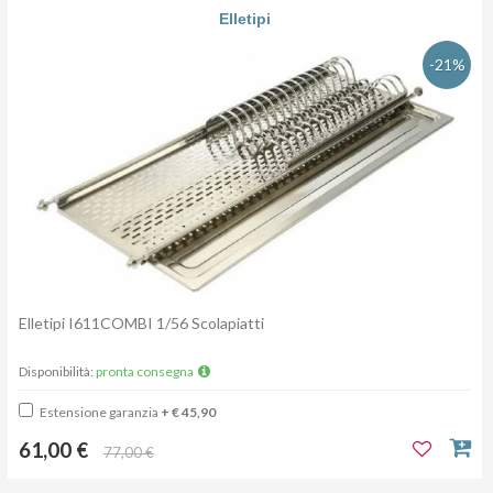
Elletipi
-21%
Elletipi I611COMBI 1/56 Scolapiatti
Disponibilità:
pronta consegna
Estensione garanzia
+ € 45,90
61,00 €
77,00 €