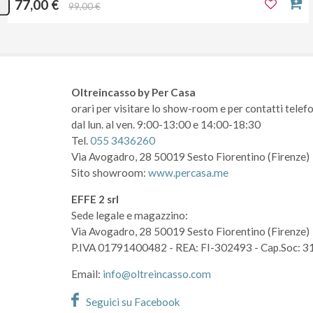
77,00 €
99,00 €
Oltreincasso by Per Casa
orari per visitare lo show-room
e per contatti telefo
dal lun. al ven. 9:00-13:00 e 14:00-18:30
Tel.
055 3436260
Via Avogadro, 28
50019 Sesto Fiorentino (Firenze)
Sito showroom:
www.percasa.me
EFFE 2 srl
Sede legale e magazzino:
Via Avogadro, 28
50019 Sesto Fiorentino (Firenze)
P.IVA 01791400482
- REA: FI-302493
- Cap.Soc: 3
Email:
info@oltreincasso.com
Seguici su Facebook