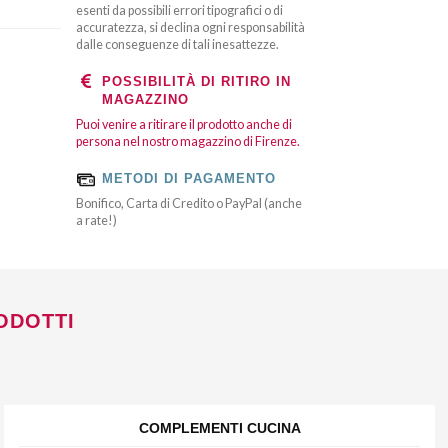
esenti da possibili errori tipografici o di
accuratezza, si declina ogni responsabilità
dalle conseguenze di tali inesattezze.
POSSIBILITÀ DI RITIRO IN
MAGAZZINO
Puoi venire a ritirare il prodotto anche di
persona nel nostro magazzino di Firenze.
METODI DI PAGAMENTO
Bonifico, Carta di Credito o PayPal (anche
a rate!)
ODOTTI
COMPLEMENTI CUCINA