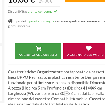
29,00 €
Disponibilità:
pronta consegna
I prodotti
pronta consegna
verranno spediti con corriere entr
giorni lavorativi
AGGIUNGI AL CARRELLO
AGGIUNGI ALLA WISHLI
Caratteristiche: Organizzatore portaposate da cassett
linea UPPO Realizzato in plastica resistente Design sem
funzionale per ottimizzare lo spazio disponibile Dimensi
Altezza (H): circa 5 cm Profondità (D): circa 4149 cm
Larghezza (W): variabile circa 8083 cm adattabile alla
dimensione del cassetto Compatibilità mobile: Cassetto
ideale per modulo da 90 cm Materiale: Plastica