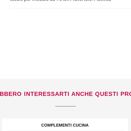
Non si effettuano spedizioni e ritiri
da
venerdì 7 a lunedì 24 agosto compresi.
BBERO INTERESSARTI ANCHE QUESTI PR
COMPLEMENTI CUCINA