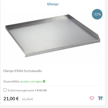
Elletipi
-32%
Elletipi IFA86 Sottolavello
Disponibilità:
pronta consegna
Estensione garanzia
+ € 45,90
21,00 €
31,00 €