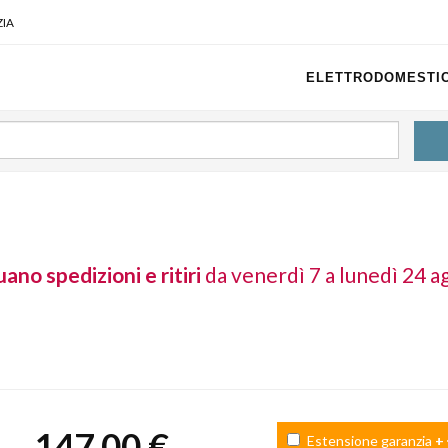
IA
ELETTRODOMESTIC
ano spedizioni e ritiri
da venerdì 7 a lunedì 24 a
147,00 €
Estensione garanzia
+ 