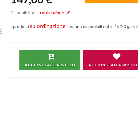
Disponibilità:
su ordinazione
su ordinazione
I prodotti
saranno disponibili entro 15/20 giorni 
Non si effettuano spedizioni e ritiri
da
venerdì 7 a lunedì 24 agosto compresi.
AGGIUNGI AL CARRELLO
AGGIUNGI ALLA WISHLI