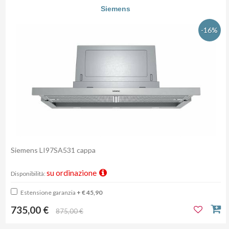
Siemens
-16%
Siemens LI97SA531 cappa
su ordinazione
Disponibilità:
Estensione garanzia
+ € 45,90
735,00 €
875,00 €