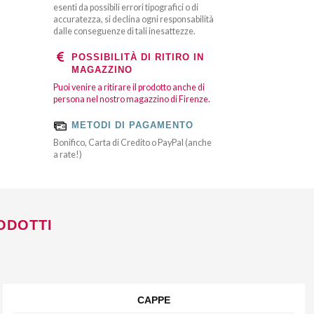
esenti da possibili errori tipografici o di
accuratezza, si declina ogni responsabilità
dalle conseguenze di tali inesattezze.
POSSIBILITÀ DI RITIRO IN
MAGAZZINO
Puoi venire a ritirare il prodotto anche di
persona nel nostro magazzino di Firenze.
METODI DI PAGAMENTO
Bonifico, Carta di Credito o PayPal (anche
a rate!)
ODOTTI
CAPPE