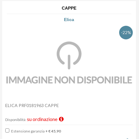
CAPPE
Elica
-22%
ELICA PRF0181963 CAPPE
su ordinazione
Disponibilità:
Estensione garanzia
+ € 45,90