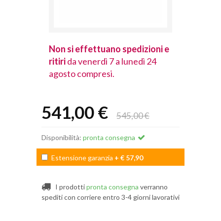
spedizioni e
Non si effettuano spedizioni e
Non si effet
lunedì 24
ritiri
da venerdì 7 a lunedì 24
ritiri
da vener
agosto compresi.
agosto comp
541,00 €
545,00 €
Disponibilità:
pronta consegna
Estensione garanzia
+ € 57,90
I prodotti
pronta consegna
verranno
spediti con corriere entro 3-4 giorni lavorativi