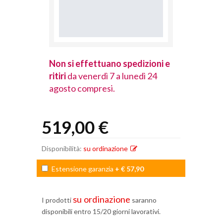
spedizioni e
Non si effettuano spedizioni e
Non si effet
lunedì 24
ritiri
da venerdì 7 a lunedì 24
ritiri
da vener
agosto compresi.
agosto comp
519,00 €
Disponibilità:
su ordinazione
Estensione garanzia
+ € 57,90
su ordinazione
I prodotti
saranno
disponibili entro 15/20 giorni lavorativi.