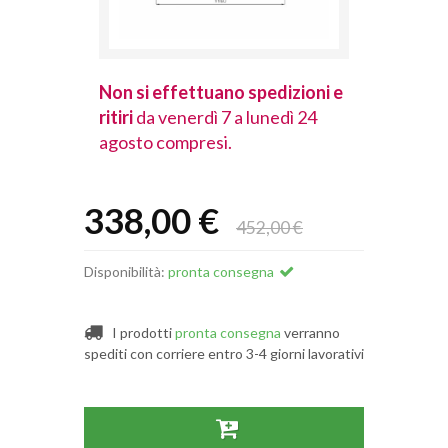
spedizioni e
Non si effettuano spedizioni e
Non si effet
lunedì 24
ritiri
da venerdì 7 a lunedì 24
ritiri
da vener
agosto compresi.
agosto comp
338,00 €
452,00 €
Disponibilità:
pronta consegna
I prodotti
pronta consegna
verranno
spediti con corriere entro 3-4 giorni lavorativi