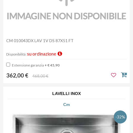
CM 010043DX LAV 1V DS 87X51 FT
su ordinazione
Disponibilità:
Estensione garanzia
+ € 45,90
362,00 €
468,00 €
LAVELLI INOX
Cm
-32%