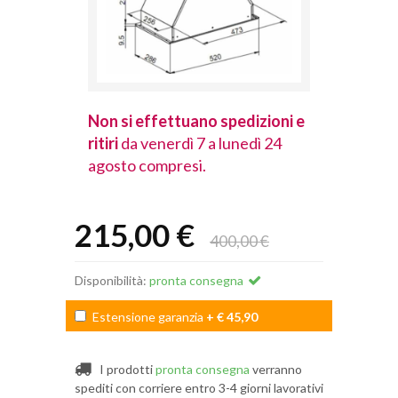
spedizioni e
Non si effettuano spedizioni e
Non si effet
lunedì 24
ritiri
da venerdì 7 a lunedì 24
ritiri
da vener
agosto compresi.
agosto comp
215,00 €
400,00 €
Disponibilità:
pronta consegna
Estensione garanzia
+ € 45,90
I prodotti
pronta consegna
verranno
spediti con corriere entro 3-4 giorni lavorativi