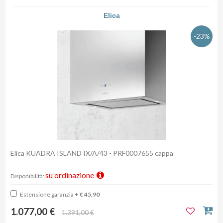
Elica
-23%
Elica KUADRA ISLAND IX/A/43 - PRF0007655 cappa
su ordinazione
Disponibilità:
Estensione garanzia
+ € 45,90
1.077,00 €
1.391,00 €