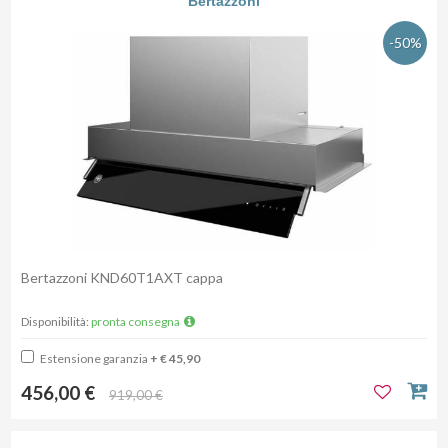
Bertazzoni
-50%
Bertazzoni KND60T1AXT cappa
Disponibilità:
pronta consegna
Estensione garanzia
+ € 45,90
456,00 €
919,00 €