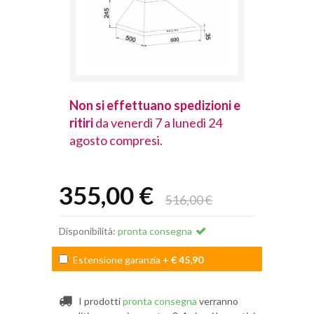
spedizioni e
Non si effettuano spedizioni e
Non si effet
lunedì 24
ritiri
da venerdì 7 a lunedì 24
ritiri
da vener
agosto compresi.
agosto comp
355,00 €
516,00 €
Disponibilità:
pronta consegna
Estensione garanzia
+ € 45,90
I prodotti
pronta consegna
verranno