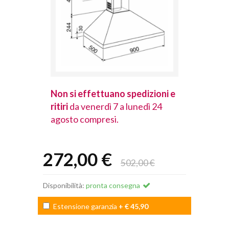
spedizioni e
Non si effettuano spedizioni e
Non si effet
lunedì 24
ritiri
da venerdì 7 a lunedì 24
ritiri
da vener
agosto compresi.
agosto comp
272,00 €
502,00 €
Disponibilità:
pronta consegna
Estensione garanzia
+ € 45,90