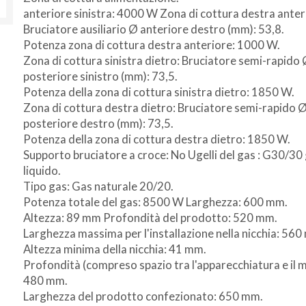
anteriore sinistra: 4000 W Zona di cottura destra anter
Bruciatore ausiliario Ø anteriore destro (mm): 53,8.
Potenza zona di cottura destra anteriore: 1000 W.
Non si effettuano spedizioni e ritiri
da
Zona di cottura sinistra dietro: Bruciatore semi-rapido
venerdì 7 a lunedì 24 agosto compresi.
posteriore sinistro (mm): 73,5.
Potenza della zona di cottura sinistra dietro: 1850 W.
Zona di cottura destra dietro: Bruciatore semi-rapido 
posteriore destro (mm): 73,5.
Potenza della zona di cottura destra dietro: 1850 W.
Supporto bruciatore a croce: No Ugelli del gas : G30/30
liquido.
Tipo gas: Gas naturale 20/20.
Potenza totale del gas: 8500 W Larghezza: 600 mm.
Altezza: 89 mm Profondità del prodotto: 520 mm.
Larghezza massima per l'installazione nella nicchia: 560
Altezza minima della nicchia: 41 mm.
Profondità (compreso spazio tra l'apparecchiatura e il 
480 mm.
Larghezza del prodotto confezionato: 650 mm.