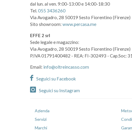
dal lun. al ven. 9:00-13:00 e 14:00-18:30
Tel.
055 3436260
Via Avogadro, 28
50019 Sesto Fiorentino (Firenze)
Sito showroom:
www.percasa.me
EFFE 2 srl
Sede legale e magazzino:
Via Avogadro, 28
50019 Sesto Fiorentino (Firenze)
P.IVA 01791400482
- REA: FI-302493
- Cap.Soc: 3
Email:
info@oltreincasso.com
Seguici su Facebook
Seguici su Instagram
Azienda
Metod
Servizi
Condiz
Marchi
Garan