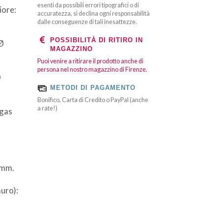
esenti da possibili errori tipografici o di
iore:
accuratezza, si declina ogni responsabilità
dalle conseguenze di tali inesattezze.
POSSIBILITÀ DI RITIRO IN
 Ø
MAGAZZINO
Puoi venire a ritirare il prodotto anche di
persona nel nostro magazzino di Firenze.
Ø
METODI DI PAGAMENTO
Bonifico, Carta di Credito o PayPal (anche
a rate!)
 gas
 mm.
muro):