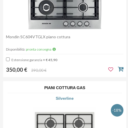
Mondin SC604VTGLX piano cottura
Disponibilità:
pronta consegna
Estensione garanzia
+ € 45,90
350,00 €
390,00 €
PIANI COTTURA GAS
Silverline
-18%