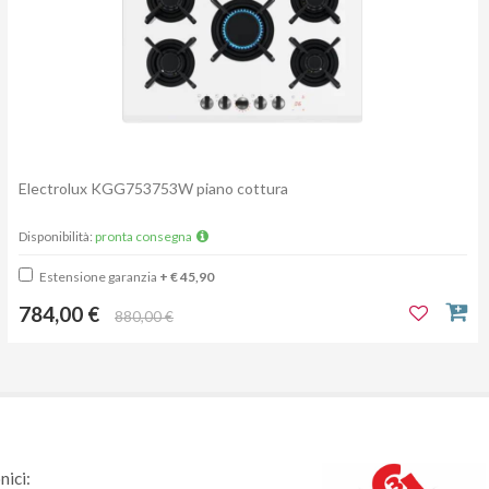
Electrolux KGG753753W piano cottura
Disponibilità:
pronta consegna
Estensione garanzia
+ € 45,90
784,00 €
880,00 €
nici: