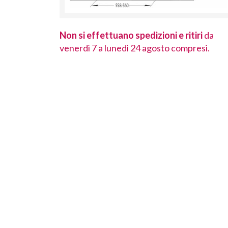
 ritiri
da
Non si effettuano spedizioni e ritiri
da
ompresi.
venerdì 7 a lunedì 24 agosto compresi.