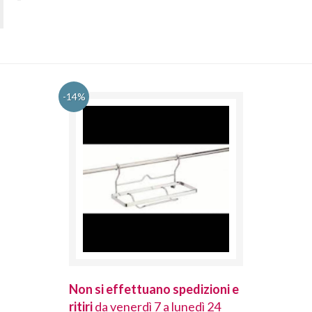
-14%
spedizioni e
Non si effettuano spedizioni e
Non si effet
lunedì 24
ritiri
da venerdì 7 a lunedì 24
ritiri
da vener