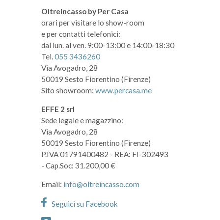
Oltreincasso by Per Casa
orari per visitare lo show-room
e per contatti telefonici:
dal lun. al ven. 9:00-13:00 e 14:00-18:30
Tel.
055 3436260
Via Avogadro, 28
50019 Sesto Fiorentino (Firenze)
Sito showroom:
www.percasa.me
EFFE 2 srl
Sede legale e magazzino:
Via Avogadro, 28
50019 Sesto Fiorentino (Firenze)
P.IVA 01791400482
- REA: FI-302493
- Cap.Soc: 31.200,00 €
Email:
info@oltreincasso.com
Seguici su Facebook