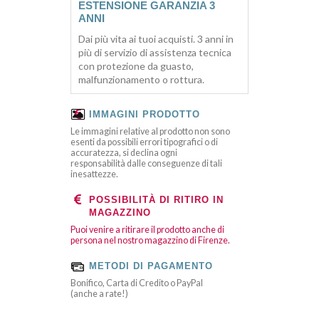
ESTENSIONE GARANZIA 3
ANNI
Dai più vita ai tuoi acquisti. 3 anni in
più di servizio di assistenza tecnica
con protezione da guasto,
malfunzionamento o rottura.
IMMAGINI PRODOTTO
Le immagini relative al prodotto non sono
esenti da possibili errori tipografici o di
accuratezza, si declina ogni
responsabilità dalle conseguenze di tali
inesattezze.
POSSIBILITÀ DI RITIRO IN
MAGAZZINO
Puoi venire a ritirare il prodotto anche di
persona nel nostro magazzino di Firenze.
METODI DI PAGAMENTO
Bonifico, Carta di Credito o PayPal
(anche a rate!)