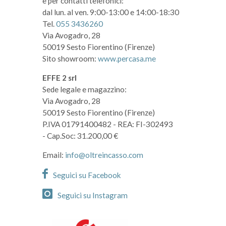
e per contatti telefonici:
dal lun. al ven. 9:00-13:00 e 14:00-18:30
Tel.
055 3436260
Via Avogadro, 28
50019 Sesto Fiorentino (Firenze)
Sito showroom:
www.percasa.me
EFFE 2 srl
Sede legale e magazzino:
Via Avogadro, 28
50019 Sesto Fiorentino (Firenze)
P.IVA 01791400482
- REA: FI-302493
- Cap.Soc: 31.200,00 €
Email:
info@oltreincasso.com
Seguici su Facebook
Seguici su Instagram