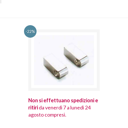
-22%
spedizioni e
Non si effettuano spedizioni e
Non si effet
lunedì 24
ritiri
da venerdì 7 a lunedì 24
ritiri
da vener
agosto compresi.
agosto comp