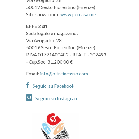
Via Avogadro, 28
50019 Sesto Fiorentino (Firenze)
Sito showroom:
www.percasa.me
EFFE 2 srl
Sede legale e magazzino:
Via Avogadro, 28
50019 Sesto Fiorentino (Firenze)
P.IVA 01791400482
- REA: FI-302493
- Cap.Soc: 31.200,00 €
Email:
info@oltreincasso.com
Seguici su Facebook
Seguici su Instagram