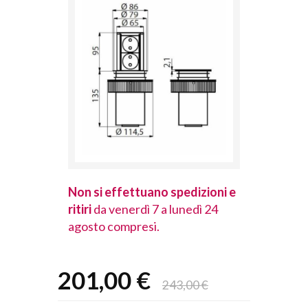
spedizioni e
Non si effettuano spedizioni e
Non si effet
lunedì 24
ritiri
da venerdì 7 a lunedì 24
ritiri
da vener
agosto compresi.
agosto comp
201,00 €
243,00 €