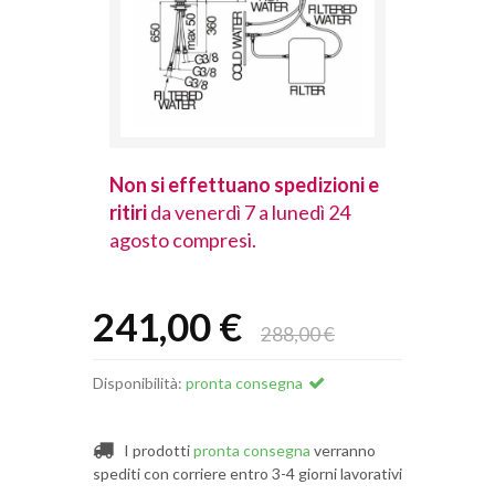
spedizioni e
Non si effettuano spedizioni e
Non si effet
lunedì 24
ritiri
da venerdì 7 a lunedì 24
ritiri
da vener
agosto compresi.
agosto comp
241,00 €
288,00 €
Disponibilità:
pronta consegna
I prodotti
pronta consegna
verranno
spediti con corriere entro 3-4 giorni lavorativi