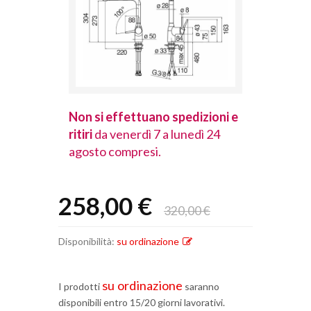
spedizioni e
Non si effettuano spedizioni e
Non si effet
lunedì 24
ritiri
da venerdì 7 a lunedì 24
ritiri
da vener
agosto compresi.
agosto comp
258,00 €
320,00 €
Disponibilità:
su ordinazione
su ordinazione
I prodotti
saranno
disponibili entro 15/20 giorni lavorativi.