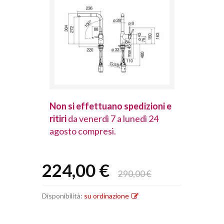
spedizioni e
Non si effettuano spedizioni e
Non si effet
lunedì 24
ritiri
da venerdì 7 a lunedì 24
ritiri
da vener
agosto compresi.
agosto comp
224,00 €
290,00 €
Disponibilità:
su ordinazione