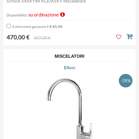
Schock SXSKY84 AQUASKY miscelatore
su ordinazione
Disponibilità:
Estensione garanzia
+ € 45,90
470,00 €
607,00 €
MISCELATORI
Elleci
-28%