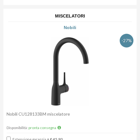
MISCELATORI
Nobili
-27%
Nobili CU128133BM miscelatore
Disponibilità:
pronta consegna
Estensione garanzia
+ € 45,90