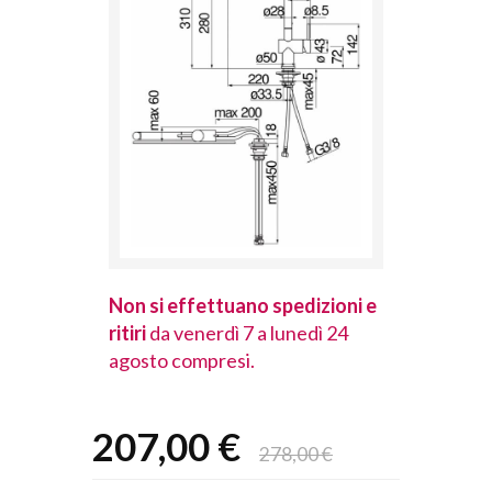
spedizioni e
Non si effettuano spedizioni e
Non si effet
lunedì 24
ritiri
da venerdì 7 a lunedì 24
ritiri
da vener
agosto compresi.
agosto comp
207,00 €
278,00 €