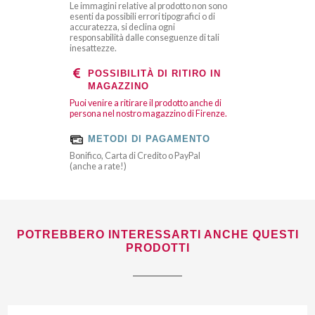
Le immagini relative al prodotto non sono
esenti da possibili errori tipografici o di
accuratezza, si declina ogni
responsabilità dalle conseguenze di tali
inesattezze.
POSSIBILITÀ DI RITIRO IN
MAGAZZINO
Puoi venire a ritirare il prodotto anche di
persona nel nostro magazzino di Firenze.
METODI DI PAGAMENTO
Bonifico, Carta di Credito o PayPal
(anche a rate!)
POTREBBERO INTERESSARTI ANCHE QUESTI
PRODOTTI