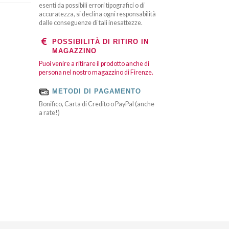
esenti da possibili errori tipografici o di
accuratezza, si declina ogni responsabilità
dalle conseguenze di tali inesattezze.
POSSIBILITÀ DI RITIRO IN
MAGAZZINO
Puoi venire a ritirare il prodotto anche di
persona nel nostro magazzino di Firenze.
METODI DI PAGAMENTO
Bonifico, Carta di Credito o PayPal (anche
a rate!)