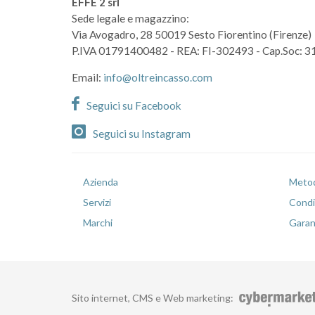
EFFE 2 srl
Sede legale e magazzino:
Via Avogadro, 28
50019 Sesto Fiorentino (Firenze)
P.IVA 01791400482
- REA: FI-302493
- Cap.Soc: 3
Email:
info@oltreincasso.com
Seguici su Facebook
Seguici su Instagram
Azienda
Metod
Servizi
Condiz
Marchi
Garan
Sito internet, CMS e Web marketing
: