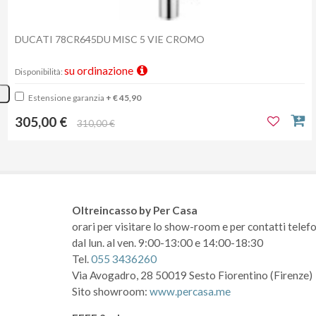
DUCATI 78CR645DU MISC 5 VIE CROMO
su ordinazione
Disponibilità:
Estensione garanzia
+ € 45,90
305,00 €
310,00 €
Oltreincasso by Per Casa
orari per visitare lo show-room
e per contatti telefo
dal lun. al ven. 9:00-13:00 e 14:00-18:30
Tel.
055 3436260
Via Avogadro, 28
50019 Sesto Fiorentino (Firenze)
Sito showroom:
www.percasa.me