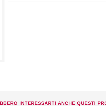
Non si effettuano spedizioni e ritiri
da
venerdì 7 a lunedì 24 agosto compresi.
BBERO INTERESSARTI ANCHE QUESTI PR