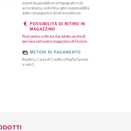
esenti da possibili errori tipografici o di
accuratezza, si declina ogni responsabilità
dalle conseguenze di tali inesattezze.
POSSIBILITÀ DI RITIRO IN
MAGAZZINO
Puoi venire a ritirare il prodotto anche di
persona nel nostro magazzino di Firenze.
METODI DI PAGAMENTO
Bonifico, Carta di Credito o PayPal (anche
a rate!)
ODOTTI