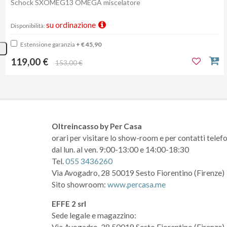
Schock SXOMEG13 OMEGA miscelatore
su ordinazione
Disponibilità:
Estensione garanzia
+ € 45,90
119,00 €
153,00 €
Oltreincasso by Per Casa
orari per visitare lo show-room
e per contatti telefo
dal lun. al ven. 9:00-13:00 e 14:00-18:30
Tel.
055 3436260
Via Avogadro, 28
50019 Sesto Fiorentino (Firenze)
Sito showroom:
www.percasa.me
EFFE 2 srl
Sede legale e magazzino: