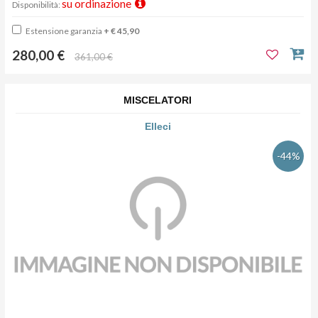
su ordinazione
Disponibilità:
Estensione garanzia
+ € 45,90
280,00 €
361,00 €
MISCELATORI
Elleci
-44%