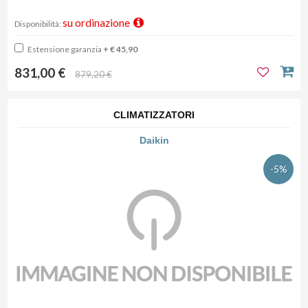
su ordinazione
Disponibilità:
Estensione garanzia
+ € 45,90
831,00 €
879,20 €
CLIMATIZZATORI
Daikin
-5%