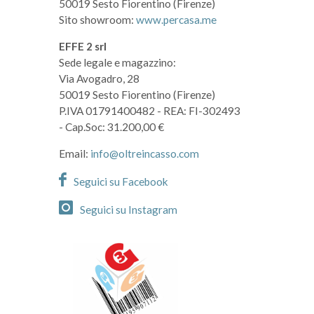
50019 Sesto Fiorentino (Firenze)
Sito showroom:
www.percasa.me
EFFE 2 srl
Sede legale e magazzino:
Via Avogadro, 28
50019 Sesto Fiorentino (Firenze)
P.IVA 01791400482
- REA: FI-302493
- Cap.Soc: 31.200,00 €
Email:
info@oltreincasso.com
Seguici su Facebook
Seguici su Instagram