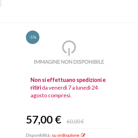
-5%
spedizioni e
Non si effettuano spedizioni e
Non si effet
lunedì 24
ritiri
da venerdì 7 a lunedì 24
ritiri
da vener
agosto compresi.
agosto comp
57,00 €
60,00 €
Disponibilità:
su ordinazione