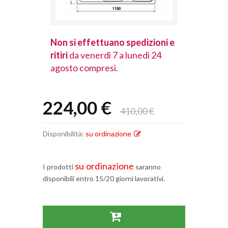
spedizioni e
Non si effettuano spedizioni e
Non si effet
lunedì 24
ritiri
da venerdì 7 a lunedì 24
ritiri
da vener
agosto compresi.
agosto comp
224,00 €
410,00 €
Disponibilità:
su ordinazione
su ordinazione
I prodotti
saranno
disponibili entro 15/20 giorni lavorativi.