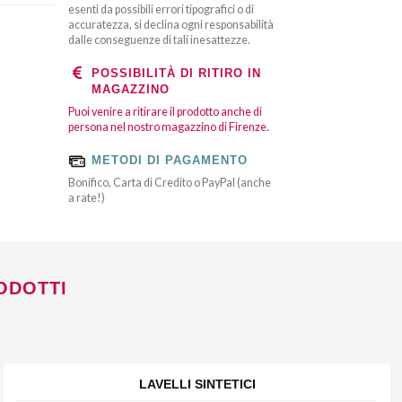
esenti da possibili errori tipografici o di
accuratezza, si declina ogni responsabilità
dalle conseguenze di tali inesattezze.
POSSIBILITÀ DI RITIRO IN
MAGAZZINO
Puoi venire a ritirare il prodotto anche di
persona nel nostro magazzino di Firenze.
METODI DI PAGAMENTO
Bonifico, Carta di Credito o PayPal (anche
a rate!)
ODOTTI
LAVELLI SINTETICI