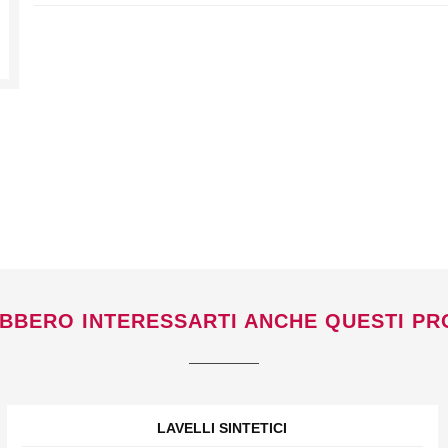
Non si effettuano spedizioni e ritiri
da
venerdì 7 a lunedì 24 agosto compresi.
BBERO INTERESSARTI ANCHE QUESTI PR
LAVELLI SINTETICI