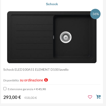
Schock
-36%
Schock ELED100A51 ELEMENT D100 lavello
su ordinazione
Disponibilità:
Estensione garanzia
+ € 45,90
293,00 €
458,00 €