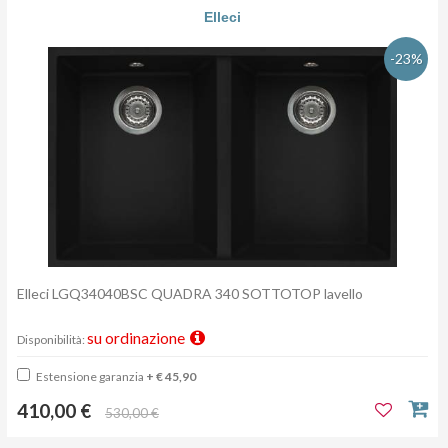
Elleci
-23%
Elleci LGQ34040BSC QUADRA 340 SOTTOTOP lavello
su ordinazione
Disponibilità:
Estensione garanzia
+ € 45,90
410,00 €
530,00 €