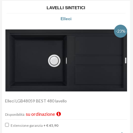
LAVELLI SINTETICI
Elleci
-23%
Elleci LGB48059 BEST 480 lavello
su ordinazione
Disponibilità:
Estensione garanzia
+ € 45,90