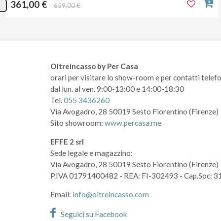
361,00 €
659,00 €
Oltreincasso by Per Casa
orari per visitare lo show-room
e per contatti telefo
dal lun. al ven. 9:00-13:00 e 14:00-18:30
Tel.
055 3436260
Via Avogadro, 28
50019 Sesto Fiorentino (Firenze)
Sito showroom:
www.percasa.me
EFFE 2 srl
Sede legale e magazzino:
Via Avogadro, 28
50019 Sesto Fiorentino (Firenze)
P.IVA 01791400482
- REA: FI-302493
- Cap.Soc: 3
Email:
info@oltreincasso.com
Seguici su Facebook