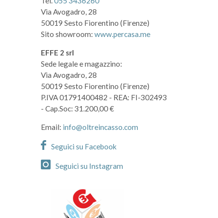
Tel.
055 3436260
Via Avogadro, 28
50019 Sesto Fiorentino (Firenze)
Sito showroom:
www.percasa.me
EFFE 2 srl
Sede legale e magazzino:
Via Avogadro, 28
50019 Sesto Fiorentino (Firenze)
P.IVA 01791400482
- REA: FI-302493
- Cap.Soc: 31.200,00 €
Email:
info@oltreincasso.com
Seguici su Facebook
Seguici su Instagram