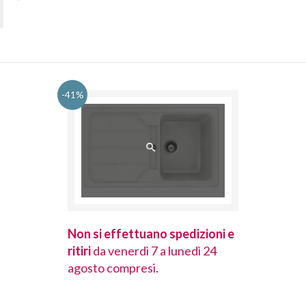
-41%
spedizioni e
Non si effettuano spedizioni e
Non si effet
lunedì 24
ritiri
da venerdì 7 a lunedì 24
ritiri
da vener
agosto compresi.
agosto comp