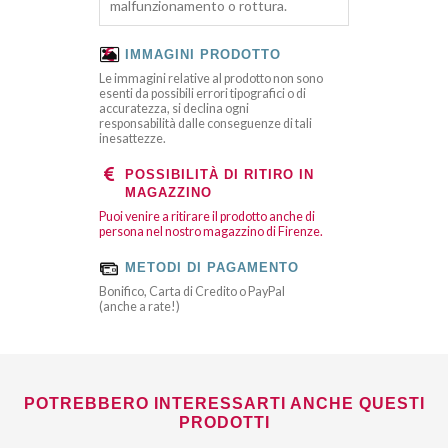
malfunzionamento o rottura.
IMMAGINI PRODOTTO
Le immagini relative al prodotto non sono
esenti da possibili errori tipografici o di
accuratezza, si declina ogni
responsabilità dalle conseguenze di tali
inesattezze.
POSSIBILITÀ DI RITIRO IN
MAGAZZINO
Puoi venire a ritirare il prodotto anche di
persona nel nostro magazzino di Firenze.
METODI DI PAGAMENTO
Bonifico, Carta di Credito o PayPal
(anche a rate!)
POTREBBERO INTERESSARTI ANCHE QUESTI
PRODOTTI