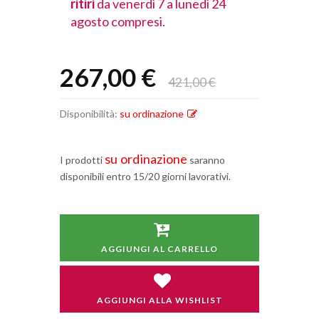
lunedì 24
ritiri
da venerdì 7 a lunedì 24
ritiri
da vener
agosto compresi.
agosto comp
267,00 €
421,00 €
Disponibilità:
su ordinazione
su ordinazione
I prodotti
saranno
disponibili entro 15/20 giorni lavorativi.
AGGIUNGI AL CARRELLO
AGGIUNGI ALLA WISHLIST