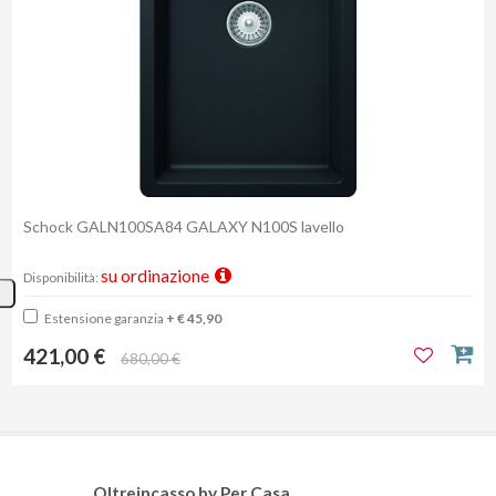
Schock GALN100SA84 GALAXY N100S lavello
su ordinazione
Disponibilità:
Estensione garanzia
+ € 45,90
421,00 €
680,00 €
Oltreincasso by Per Casa