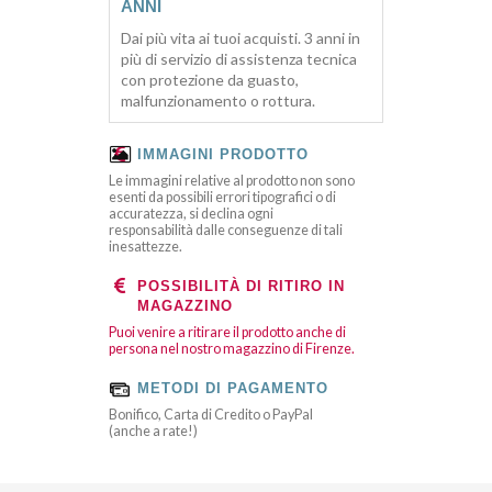
ANNI
Dai più vita ai tuoi acquisti. 3 anni in
più di servizio di assistenza tecnica
con protezione da guasto,
malfunzionamento o rottura.
IMMAGINI PRODOTTO
Le immagini relative al prodotto non sono
esenti da possibili errori tipografici o di
accuratezza, si declina ogni
responsabilità dalle conseguenze di tali
inesattezze.
POSSIBILITÀ DI RITIRO IN
MAGAZZINO
Puoi venire a ritirare il prodotto anche di
persona nel nostro magazzino di Firenze.
METODI DI PAGAMENTO
Bonifico, Carta di Credito o PayPal
(anche a rate!)