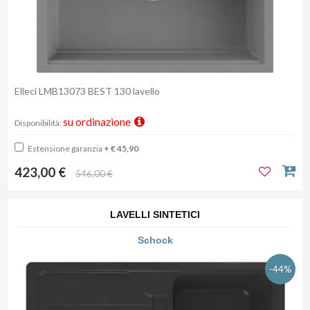
Elleci LMB13073 BEST 130 lavello
su ordinazione
Disponibilità:
Estensione garanzia
+ € 45,90
423,00 €
546,00 €
LAVELLI SINTETICI
Schock
-44%