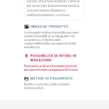
Dai più vita ai tuoi acquisti. 3 anni in
più di servizio di assistenza tecnica
con protezione da guasto,
malfunzionamento o rottura.
IMMAGINI PRODOTTO
Le immagini relative al prodotto non sono
esenti da possibili errori tipografici o di
accuratezza, si declina ogni
responsabilità dalle conseguenze di tali
inesattezze.
POSSIBILITÀ DI RITIRO IN
MAGAZZINO
Puoi venire a ritirare il prodotto anche di
persona nel nostro magazzino di Firenze.
METODI DI PAGAMENTO
Bonifico, Carta di Credito o PayPal
(anche a rate!)