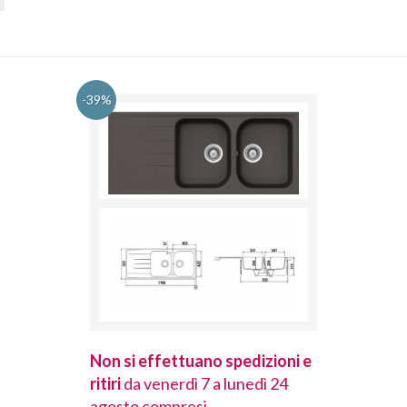
-39%
spedizioni e
Non si effettuano spedizioni e
Non si effet
lunedì 24
ritiri
da venerdì 7 a lunedì 24
ritiri
da vener
agosto compresi.
agosto comp