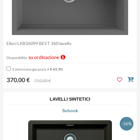
Elleci LKB36099 BEST 360 lavello
su ordinazione
Disponibilità:
Estensione garanzia
+ € 45,90
370,00 €
710,00 €
LAVELLI SINTETICI
Schock
-36%