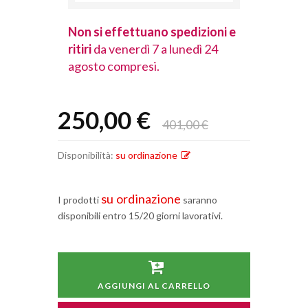
spedizioni e
Non si effettuano spedizioni e
Non si effet
lunedì 24
ritiri
da venerdì 7 a lunedì 24
ritiri
da vener
agosto compresi.
agosto comp
250,00 €
401,00 €
Disponibilità:
su ordinazione
su ordinazione
I prodotti
saranno
disponibili entro 15/20 giorni lavorativi.
AGGIUNGI AL CARRELLO