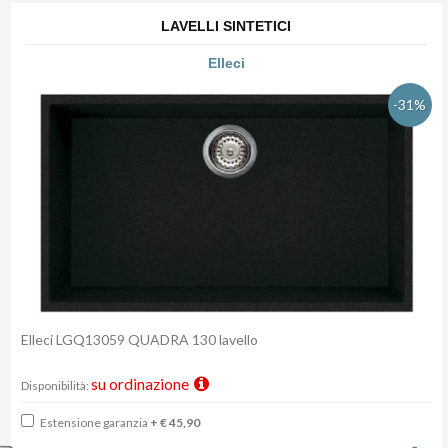
LAVELLI SINTETICI
Elleci
-31%
Elleci LGQ13059 QUADRA 130 lavello
su ordinazione
Disponibilità:
Estensione garanzia
+ € 45,90