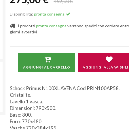
462,00 €
Disponibilità:
pronta consegna
I prodotti
pronta consegna
verranno spediti con corriere entr
giorni lavorativi
AGGIUNGI AL CARRELLO
AGGIUNGI ALLA WISHLI
Schock Primus N100XL AVENA Cod PRIN100AP58.
Cristalite.
Lavello 1 vasca.
Dimensioni: 790x500.
Base: 800.
Foro: 770x480.
Non si effettuano spedizioni e ritiri
da
Vasche 720x384x195