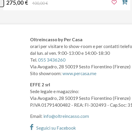
275,00 €
400,00 €
Oltreincasso by Per Casa
orari per visitare lo show-room
e per contatti telefo
dal lun. al ven. 9:00-13:00 e 14:00-18:30
Tel.
055 3436260
Via Avogadro, 28
50019 Sesto Fiorentino (Firenze)
Sito showroom:
www.percasa.me
EFFE 2 srl
Sede legale e magazzino:
Via Avogadro, 28
50019 Sesto Fiorentino (Firenze)
P.IVA 01791400482
- REA: FI-302493
- Cap.Soc: 3
Email:
info@oltreincasso.com
Seguici su Facebook