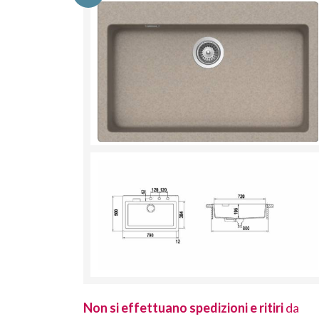
 ritiri
da
Non si effettuano spedizioni e ritiri
da