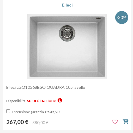
Elleci
-30%
Elleci LGQ10568BSO QUADRA 105 lavello
su ordinazione
Disponibilità:
Estensione garanzia
+ € 45,90
267,00 €
380,00 €