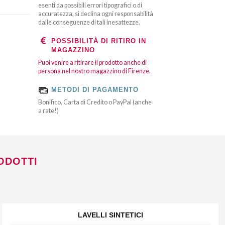
esenti da possibili errori tipografici o di
accuratezza, si declina ogni responsabilità
dalle conseguenze di tali inesattezze.
POSSIBILITÀ DI RITIRO IN
MAGAZZINO
Puoi venire a ritirare il prodotto anche di
persona nel nostro magazzino di Firenze.
METODI DI PAGAMENTO
Bonifico, Carta di Credito o PayPal (anche
a rate!)
ODOTTI
LAVELLI SINTETICI