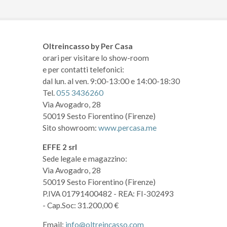
Oltreincasso by Per Casa
orari per visitare lo show-room
e per contatti telefonici:
dal lun. al ven. 9:00-13:00 e 14:00-18:30
Tel.
055 3436260
Via Avogadro, 28
50019 Sesto Fiorentino (Firenze)
Sito showroom:
www.percasa.me
EFFE 2 srl
Sede legale e magazzino:
Via Avogadro, 28
50019 Sesto Fiorentino (Firenze)
P.IVA 01791400482
- REA: FI-302493
- Cap.Soc: 31.200,00 €
Email:
info@oltreincasso.com