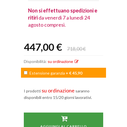
spedizioni e
Non si effettuano spedizioni e
Non si effet
lunedì 24
ritiri
da venerdì 7 a lunedì 24
ritiri
da vener
agosto compresi.
agosto comp
447,00 €
718,00 €
Disponibilità:
su ordinazione
Estensione garanzia
+ € 45,90
su ordinazione
I prodotti
saranno
disponibili entro 15/20 giorni lavorativi.
AGGIUNGI AL CARRELLO