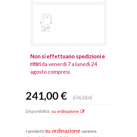
spedizioni e
Non si effettuano spedizioni e
Non si effet
lunedì 24
ritiri
da venerdì 7 a lunedì 24
ritiri
da vener
agosto compresi.
agosto comp
241,00 €
376,00 €
Disponibilità:
su ordinazione
su ordinazione
I prodotti
saranno