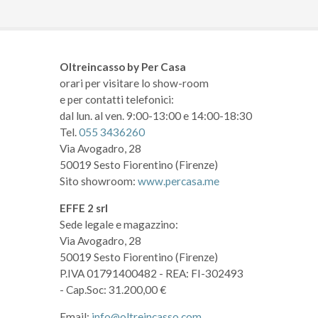
Oltreincasso by Per Casa
orari per visitare lo show-room
e per contatti telefonici:
dal lun. al ven. 9:00-13:00 e 14:00-18:30
Tel.
055 3436260
Via Avogadro, 28
50019 Sesto Fiorentino (Firenze)
Sito showroom:
www.percasa.me
EFFE 2 srl
Sede legale e magazzino:
Via Avogadro, 28
50019 Sesto Fiorentino (Firenze)
P.IVA 01791400482
- REA: FI-302493
- Cap.Soc: 31.200,00 €
Email:
info@oltreincasso.com