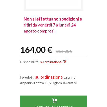
spedizioni e
Non si effettuano spedizioni e
Non si effet
lunedì 24
ritiri
da venerdì 7 a lunedì 24
ritiri
da vener
agosto compresi.
agosto comp
164,00 €
256,00 €
Disponibilità:
su ordinazione
su ordinazione
I prodotti
saranno
disponibili entro 15/20 giorni lavorativi.