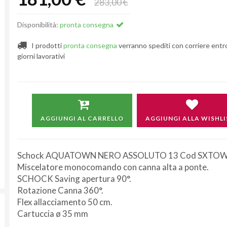
283,00 €
Disponibilità:
pronta consegna
I prodotti
pronta consegna
verranno spediti con corriere entr
giorni lavorativi
AGGIUNGI AL CARRELLO
AGGIUNGI ALLA WISHLI
Schock AQUATOWN NERO ASSOLUTO 13 Cod SXTOW
Miscelatore monocomando con canna alta a ponte.
SCHOCK Saving apertura 90°.
Rotazione Canna 360°.
Flex allacciamento 50 cm.
Cartuccia ø 35 mm