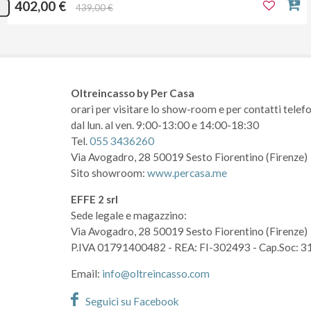
402,00 €
439,00 €
Oltreincasso by Per Casa
orari per visitare lo show-room
e per contatti telefo
dal lun. al ven. 9:00-13:00 e 14:00-18:30
Tel.
055 3436260
Via Avogadro, 28
50019 Sesto Fiorentino (Firenze)
Sito showroom:
www.percasa.me
EFFE 2 srl
Sede legale e magazzino:
Via Avogadro, 28
50019 Sesto Fiorentino (Firenze)
P.IVA 01791400482
- REA: FI-302493
- Cap.Soc: 3
Email:
info@oltreincasso.com
Seguici su Facebook