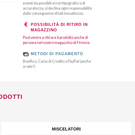
esenti da possibili errori tipografici o di
accuratezza, si declina ogni responsabilità
dalle conseguenze di tali inesattezze.
POSSIBILITÀ DI RITIRO IN
MAGAZZINO
Puoi venire a ritirare il prodotto anche di
persona nel nostro magazzino di Firenze.
METODI DI PAGAMENTO
Bonifico, Carta di Credito o PayPal (anche
a rate!)
ODOTTI
MISCELATORI