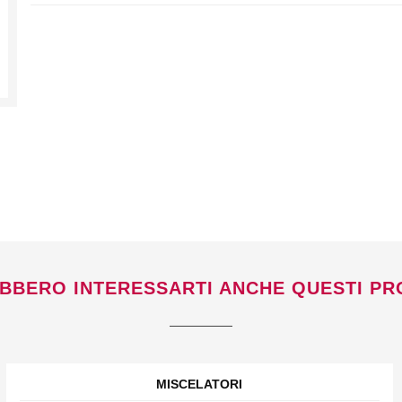
Non si effettuano spedizioni e ritiri
da
venerdì 7 a lunedì 24 agosto compresi.
BBERO INTERESSARTI ANCHE QUESTI PR
MISCELATORI