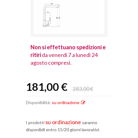
spedizioni e
Non si effettuano spedizioni e
Non si effet
lunedì 24
ritiri
da venerdì 7 a lunedì 24
ritiri
da vener
agosto compresi.
agosto comp
181,00 €
283,00 €
Disponibilità:
su ordinazione
su ordinazione
I prodotti
saranno
disponibili entro 15/20 giorni lavorativi.