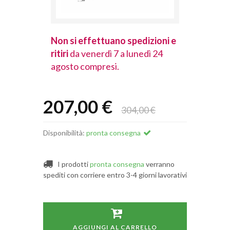
spedizioni e
Non si effettuano spedizioni e
Non si effet
lunedì 24
ritiri
da venerdì 7 a lunedì 24
ritiri
da vener
agosto compresi.
agosto comp
207,00 €
304,00 €
Disponibilità:
pronta consegna
I prodotti
pronta consegna
verranno
spediti con corriere entro 3-4 giorni lavorativi
AGGIUNGI AL CARRELLO