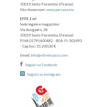
50019 Sesto Fiorentino (Firenze)
Sito showroom:
www.percasa.me
EFFE 2 srl
Sede legale e magazzino:
Via Avogadro, 28
50019 Sesto Fiorentino (Firenze)
P.IVA 01791400482
- REA: FI-302493
- Cap.Soc: 31.200,00 €
Email:
info@oltreincasso.com
Seguici su Facebook
Seguici su Instagram