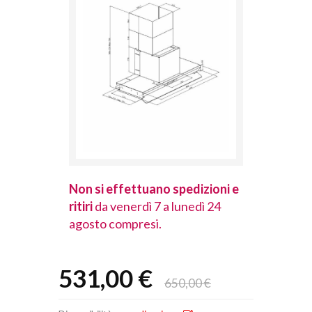
spedizioni e
Non si effettuano spedizioni e
Non si effet
lunedì 24
ritiri
da venerdì 7 a lunedì 24
ritiri
da vener
agosto compresi.
agosto comp
531,00 €
650,00 €