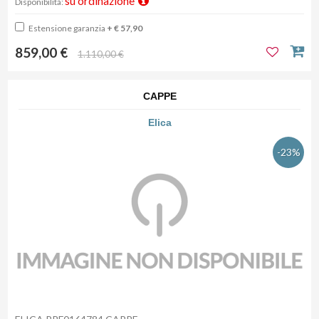
su ordinazione
Disponibilità:
Estensione garanzia
+ € 57,90
859,00 €
1.110,00 €
CAPPE
Elica
-23%