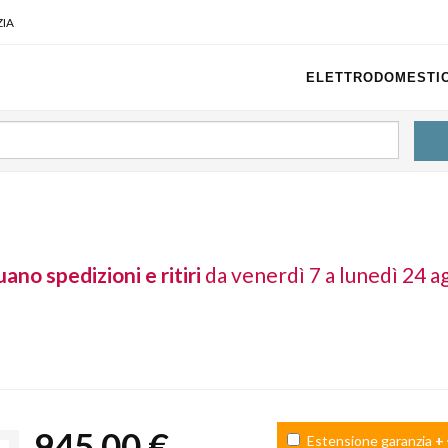
IA
ELETTRODOMESTIC
ano spedizioni e ritiri
da venerdì 7 a lunedì 24 a
945,00 €
Estensione garanzia
+ 