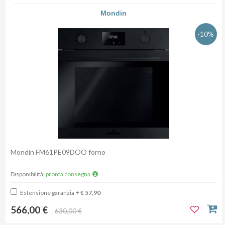
Mondin
-10%
Mondin FM61PE09DOO forno
Disponibilità:
pronta consegna
Estensione garanzia
+ € 57,90
566,00 €
630,00 €