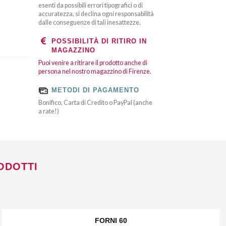
esenti da possibili errori tipografici o di
accuratezza, si declina ogni responsabilità
dalle conseguenze di tali inesattezze.
POSSIBILITÀ DI RITIRO IN
MAGAZZINO
Puoi venire a ritirare il prodotto anche di
persona nel nostro magazzino di Firenze.
METODI DI PAGAMENTO
Bonifico, Carta di Credito o PayPal (anche
a rate!)
ODOTTI
FORNI 60