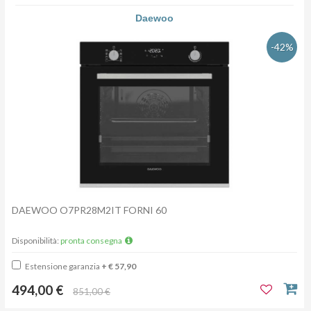
Daewoo
-42%
DAEWOO O7PR28M2IT FORNI 60
Disponibilità:
pronta consegna
Estensione garanzia
+ € 57,90
494,00 €
851,00 €