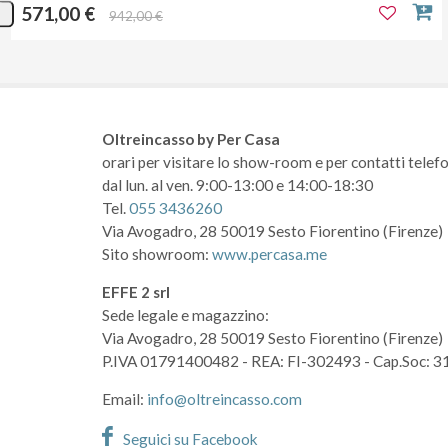
571,00 €
942,00 €
Oltreincasso by Per Casa
orari per visitare lo show-room
e per contatti telefo
dal lun. al ven. 9:00-13:00 e 14:00-18:30
Tel.
055 3436260
Via Avogadro, 28
50019 Sesto Fiorentino (Firenze)
Sito showroom:
www.percasa.me
EFFE 2 srl
Sede legale e magazzino:
Via Avogadro, 28
50019 Sesto Fiorentino (Firenze)
P.IVA 01791400482
- REA: FI-302493
- Cap.Soc: 3
Email:
info@oltreincasso.com
Seguici su Facebook