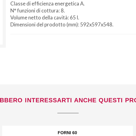
Classe di efficienza energetica A.
N° funzioni di cottura: 8.
Volume netto della cavità: 65 l.
Dimensioni del prodotto (mm): 592x597x548.
Non si effettuano spedizioni e ritiri
da
venerdì 7 a lunedì 24 agosto compresi.
BBERO INTERESSARTI ANCHE QUESTI PR
FORNI 60