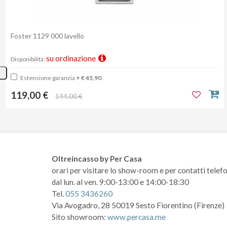
Foster 1129 000 lavello
su ordinazione
Disponibilità:
Estensione garanzia
+ € 45,90
119,00 €
144,00 €
Oltreincasso by Per Casa
orari per visitare lo show-room
e per contatti telefo
dal lun. al ven. 9:00-13:00 e 14:00-18:30
Tel.
055 3436260
Via Avogadro, 28
50019 Sesto Fiorentino (Firenze)
Sito showroom:
www.percasa.me