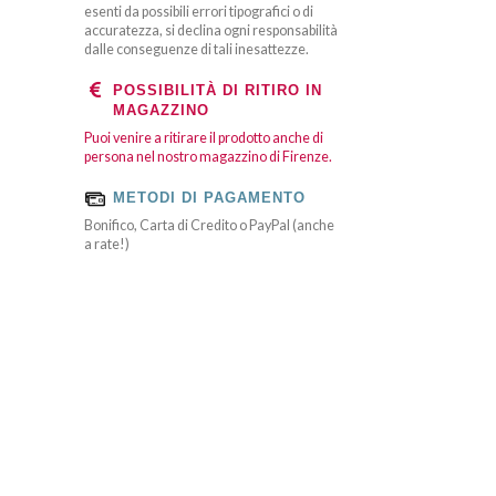
esenti da possibili errori tipografici o di
accuratezza, si declina ogni responsabilità
dalle conseguenze di tali inesattezze.
POSSIBILITÀ DI RITIRO IN
MAGAZZINO
Puoi venire a ritirare il prodotto anche di
persona nel nostro magazzino di Firenze.
METODI DI PAGAMENTO
Bonifico, Carta di Credito o PayPal (anche
a rate!)