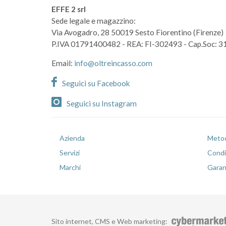
EFFE 2 srl
Sede legale e magazzino:
Via Avogadro, 28
50019 Sesto Fiorentino (Firenze)
P.IVA 01791400482
- REA: FI-302493
- Cap.Soc: 3
Email:
info@oltreincasso.com
Seguici su Facebook
Seguici su Instagram
Azienda
Metod
Servizi
Condiz
Marchi
Garan
Sito internet, CMS e Web marketing
: