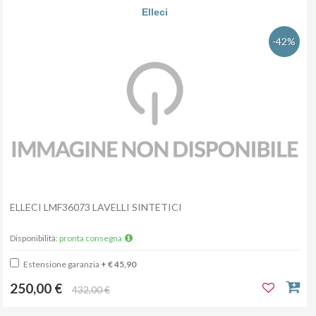
Elleci
-42%
ELLECI LMF36073 LAVELLI SINTETICI
Disponibilità:
pronta consegna
Estensione garanzia
+ € 45,90
250,00 €
432,00 €