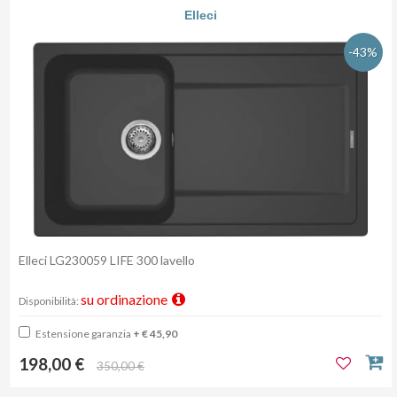
Elleci
-43%
Elleci LG230059 LIFE 300 lavello
su ordinazione
Disponibilità:
Estensione garanzia
+ € 45,90
198,00 €
350,00 €