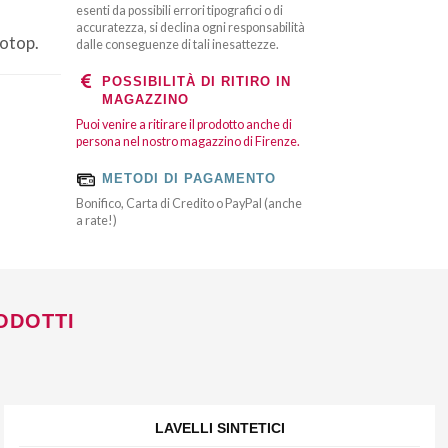
esenti da possibili errori tipografici o di
accuratezza, si declina ogni responsabilità
totop.
dalle conseguenze di tali inesattezze.
POSSIBILITÀ DI RITIRO IN
MAGAZZINO
Puoi venire a ritirare il prodotto anche di
persona nel nostro magazzino di Firenze.
METODI DI PAGAMENTO
Bonifico, Carta di Credito o PayPal (anche
a rate!)
ODOTTI
LAVELLI SINTETICI