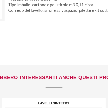
Tipo Imballo: cartone e polistirolo m3 0,11 circa.
Corredo del lavello: sifone salvaspazio, pilette e kit sot
Non si effettuano spedizioni e ritiri
da
venerdì 7 a lunedì 24 agosto compresi.
BBERO INTERESSARTI ANCHE QUESTI PR
LAVELLI SINTETICI