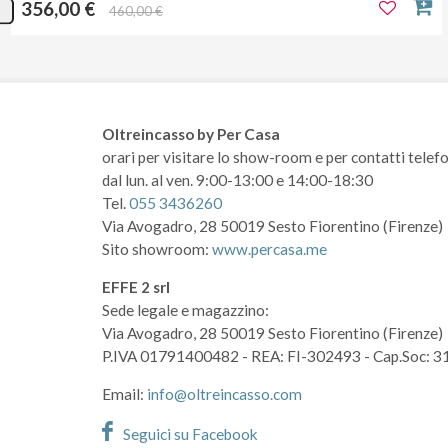
356,00 €
460,00 €
Oltreincasso by Per Casa
orari per visitare lo show-room
e per contatti telefo
dal lun. al ven. 9:00-13:00 e 14:00-18:30
Tel.
055 3436260
Via Avogadro, 28
50019 Sesto Fiorentino (Firenze)
Sito showroom:
www.percasa.me
EFFE 2 srl
Sede legale e magazzino:
Via Avogadro, 28
50019 Sesto Fiorentino (Firenze)
P.IVA 01791400482
- REA: FI-302493
- Cap.Soc: 3
Email:
info@oltreincasso.com
Seguici su Facebook