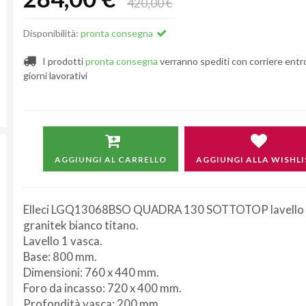
420,00 €
Disponibilità:
pronta consegna
I prodotti
pronta consegna
verranno spediti con corriere entr
giorni lavorativi
AGGIUNGI AL CARRELLO
AGGIUNGI ALLA WISHLI
Elleci LGQ13068BSO QUADRA 130 SOTTOTOP lavello
granitek bianco titano.
Lavello 1 vasca.
Base: 800 mm.
Dimensioni: 760 x 440 mm.
Foro da incasso: 720 x 400 mm.
Profondità vasca: 200 mm.