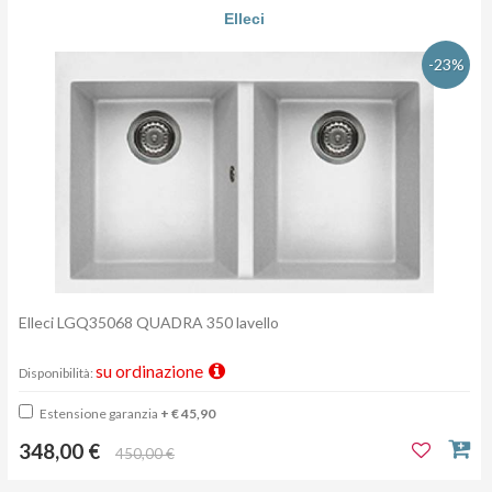
Elleci
-23%
Elleci LGQ35068 QUADRA 350 lavello
su ordinazione
Disponibilità:
Estensione garanzia
+ € 45,90
348,00 €
450,00 €