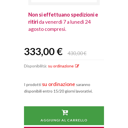
spedizioni e
Non si effettuano spedizioni e
Non si effet
lunedì 24
ritiri
da venerdì 7 a lunedì 24
ritiri
da vener
agosto compresi.
agosto comp
333,00 €
430,00 €
Disponibilità:
su ordinazione
su ordinazione
I prodotti
saranno
disponibili entro 15/20 giorni lavorativi.
AGGIUNGI AL CARRELLO