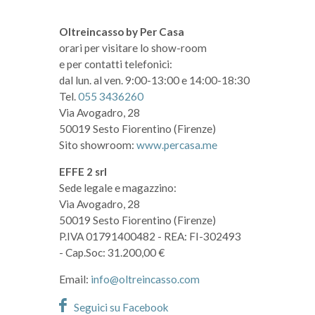
Oltreincasso by Per Casa
orari per visitare lo show-room
e per contatti telefonici:
dal lun. al ven. 9:00-13:00 e 14:00-18:30
Tel.
055 3436260
Via Avogadro, 28
50019 Sesto Fiorentino (Firenze)
Sito showroom:
www.percasa.me
EFFE 2 srl
Sede legale e magazzino:
Via Avogadro, 28
50019 Sesto Fiorentino (Firenze)
P.IVA 01791400482
- REA: FI-302493
- Cap.Soc: 31.200,00 €
Email:
info@oltreincasso.com
Seguici su Facebook