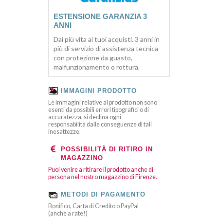
ESTENSIONE GARANZIA 3
ANNI
Dai più vita ai tuoi acquisti. 3 anni in
più di servizio di assistenza tecnica
con protezione da guasto,
malfunzionamento o rottura.
IMMAGINI PRODOTTO
Le immagini relative al prodotto non sono
esenti da possibili errori tipografici o di
accuratezza, si declina ogni
responsabilità dalle conseguenze di tali
inesattezze.
POSSIBILITÀ DI RITIRO IN
MAGAZZINO
Puoi venire a ritirare il prodotto anche di
persona nel nostro magazzino di Firenze.
METODI DI PAGAMENTO
Bonifico, Carta di Credito o PayPal
(anche a rate!)