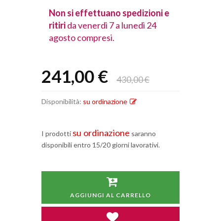
spedizioni e
Non si effettuano spedizioni e
Non si effet
lunedì 24
ritiri
da venerdì 7 a lunedì 24
ritiri
da vener
agosto compresi.
agosto comp
241,00 €
430,00 €
Disponibilità:
su ordinazione
su ordinazione
I prodotti
saranno
disponibili entro 15/20 giorni lavorativi.
AGGIUNGI AL CARRELLO