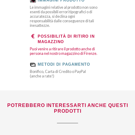
IMMAGINI PRODOTTO
Le immagini relative al prodotto non sono
esenti da possibili errori tipografici o di
accuratezza, si declina ogni
responsabilità dalle conseguenze di tali
inesattezze.
POSSIBILITÀ DI RITIRO IN
MAGAZZINO
Puoi venire a ritirare il prodotto anche di
persona nel nostro magazzino di Firenze.
METODI DI PAGAMENTO
Bonifico, Carta di Credito o PayPal
(anche a rate!)
POTREBBERO INTERESSARTI ANCHE QUESTI
PRODOTTI