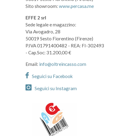
Sito showroom:
www.percasa.me
EFFE 2 srl
Sede legale e magazzino:
Via Avogadro, 28
50019 Sesto Fiorentino (Firenze)
P.IVA 01791400482
- REA: FI-302493
- Cap.Soc: 31.200,00 €
Email:
info@oltreincasso.com
Seguici su Facebook
Seguici su Instagram