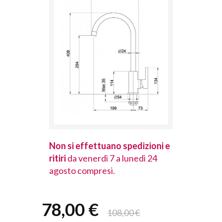
spedizioni e
Non si effettuano spedizioni e
Non si effet
lunedì 24
ritiri
da venerdì 7 a lunedì 24
ritiri
da vener
agosto compresi.
agosto comp
78,00 €
108,00 €