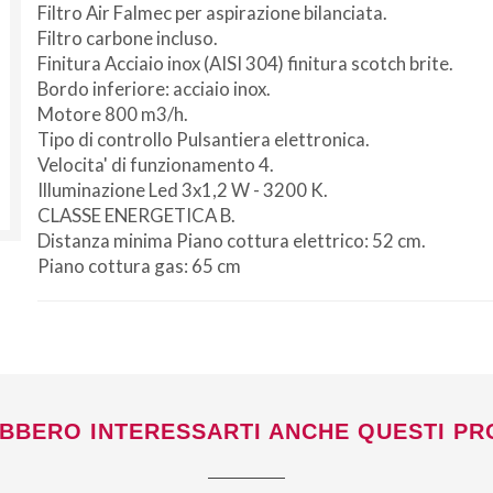
Filtro Air Falmec per aspirazione bilanciata.
Filtro carbone incluso.
Finitura Acciaio inox (AISI 304) finitura scotch brite.
Bordo inferiore: acciaio inox.
Motore 800 m3/h.
Tipo di controllo Pulsantiera elettronica.
Velocita' di funzionamento 4.
Illuminazione Led 3x1,2 W - 3200 K.
CLASSE ENERGETICA B.
Distanza minima Piano cottura elettrico: 52 cm.
Piano cottura gas: 65 cm
Non si effettuano spedizioni e ritiri
da
venerdì 7 a lunedì 24 agosto compresi.
BBERO INTERESSARTI ANCHE QUESTI PR