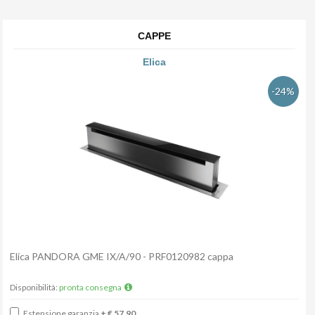
CAPPE
Elica
-24%
Elica PANDORA GME IX/A/90 - PRF0120982 cappa
Disponibilità:
pronta consegna
Estensione garanzia
+ € 57,90