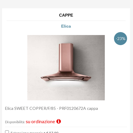
CAPPE
Elica
-23%
Elica SWEET COPPER/F/85 - PRF0120672A cappa
su ordinazione
Disponibilità:
Estensione garanzia
+ € 57,90