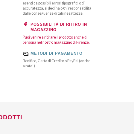
esenti da possibili errori tipografici o di
accuratezza, si declina ogni responsabilità
dalle conseguenze di tali inesattezze.
POSSIBILITÀ DI RITIRO IN
MAGAZZINO
Puoi venire a ritirare il prodotto anche di
persona nel nostro magazzino di Firenze.
METODI DI PAGAMENTO
Bonifico, Carta di Credito o PayPal (anche
a rate!)
ODOTTI