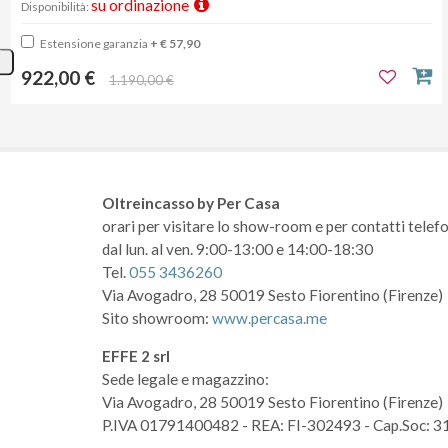
su ordinazione
Disponibilità:
Estensione garanzia
+ € 57,90
922,00 €
1.190,00 €
Oltreincasso by Per Casa
orari per visitare lo show-room
e per contatti telefo
dal lun. al ven. 9:00-13:00 e 14:00-18:30
Tel.
055 3436260
Via Avogadro, 28
50019 Sesto Fiorentino (Firenze)
Sito showroom:
www.percasa.me
EFFE 2 srl
Sede legale e magazzino:
Via Avogadro, 28
50019 Sesto Fiorentino (Firenze)
P.IVA 01791400482
- REA: FI-302493
- Cap.Soc: 3