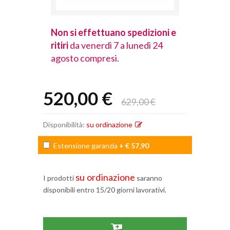
spedizioni e
Non si effettuano spedizioni e
Non si effet
lunedì 24
ritiri
da venerdì 7 a lunedì 24
ritiri
da vener
agosto compresi.
agosto comp
520,00 €
629,00 €
Disponibilità:
su ordinazione
Estensione garanzia
+ € 57,90
su ordinazione
I prodotti
saranno
disponibili entro 15/20 giorni lavorativi.