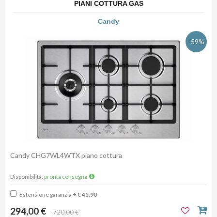
PIANI COTTURA GAS
Candy
-59%
Candy CHG7WL4WTX piano cottura
Disponibilità:
pronta consegna
Estensione garanzia
+ € 45,90
294,00 €
720,00 €