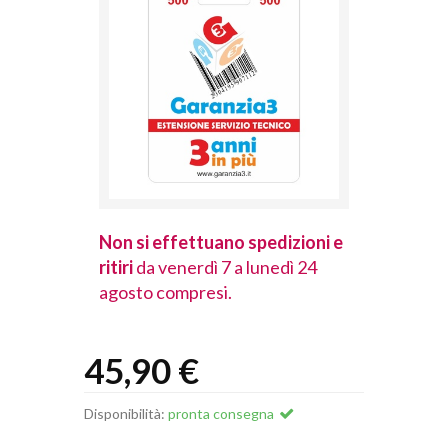
spedizioni e
Non si effettuano spedizioni e
Non si effet
lunedì 24
ritiri
da venerdì 7 a lunedì 24
ritiri
da vener
agosto compresi.
agosto comp
45,90 €
Disponibilità:
pronta consegna