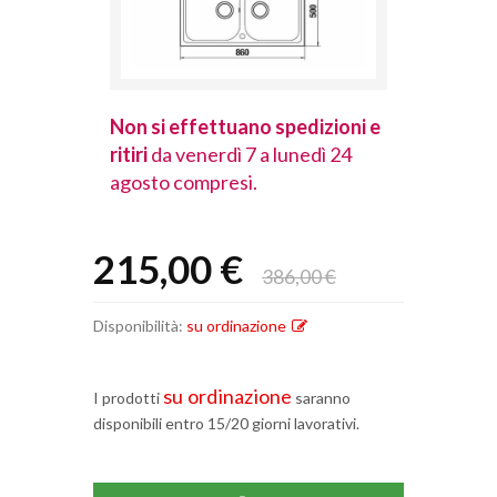
spedizioni e
Non si effettuano spedizioni e
Non si effet
lunedì 24
ritiri
da venerdì 7 a lunedì 24
ritiri
da vener
agosto compresi.
agosto comp
215,00 €
386,00 €
Disponibilità:
su ordinazione
su ordinazione
I prodotti
saranno
disponibili entro 15/20 giorni lavorativi.