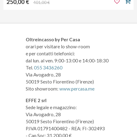
250,00 €
401,00 €
Oltreincasso by Per Casa
orari per visitare lo show-room
e per contatti telefonici:
dal lun. al ven. 9:00-13:00 e 14:00-18:30
Tel.
055 3436260
Via Avogadro, 28
50019 Sesto Fiorentino (Firenze)
Sito showroom:
www.percasa.me
EFFE 2 srl
Sede legale e magazzino:
Via Avogadro, 28
50019 Sesto Fiorentino (Firenze)
P.IVA 01791400482
- REA: FI-302493
- Cap.Soc: 31.200,00 €