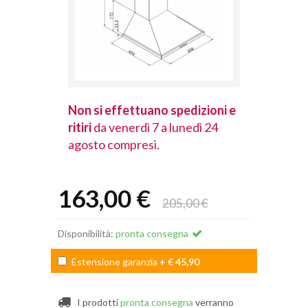
spedizioni e
Non si effettuano spedizioni e
Non si effet
lunedì 24
ritiri
da venerdì 7 a lunedì 24
ritiri
da vener
agosto compresi.
agosto comp
163,00 €
205,00 €
Disponibilità:
pronta consegna
Estensione garanzia
+ € 45,90
I prodotti
pronta consegna
verranno