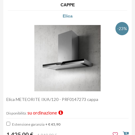
CAPPE
Elica
-23%
Elica METEORITE IX/A/120 - PRF0147273 cappa
su ordinazione
Disponibilità:
Estensione garanzia
+ € 45,90
1.425,00 €